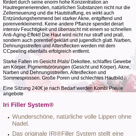
fördert durch seine enorm hohe Konzentration an
Hautregenerierenden, natürlichen Substanzen nicht nur die
Zellerneuerung und die Hautstraffung, es wirkt auch
Entzündungshemmend bei starker Akne, entgiftend und
porenverkleinernd. Keine andere Pflanze spendet derart
intensiv Feuchtigkeit und überrascht mit einem so schnellen
Anti-Aging-Effekt! Die Haut wird nicht nur straff und prall,
sondern auch porentief geklärt und jugendlich glatt. Narben,
Dehnungsstreifen und Altersflecken werden mit dem
CCpeeling ebenfalls erfolgreich entfernt.
Starke Falten im Gesicht /Hals/ Dekoltee, schlaffes Gewebe
am Körper. Pigmentsörörungen (Gesicht und Körper). Akne,
Narben und Dehnungsstreifen. Altesflecken und
Sommesprossen. Große Poren und schlechtes Hautbild .
Eine Sitzung 240€ je nach Bedarf werden Kombi Preise
angebote
Iri Filler System®
Wunderschöne, natürliche volle Lippen ohne
Nadel.
Das originale IRI®Filler System stellt eine